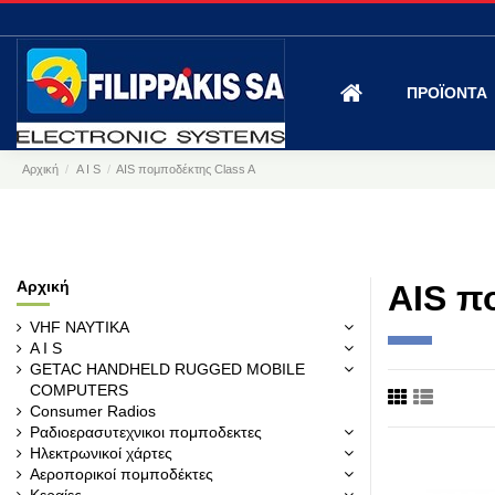
ΠΡΟΪΟΝΤΑ
Αρχική
A I S
AIS πομποδέκτης Class A
Αρχική
AIS π
VHF ΝΑΥΤΙΚΑ
A I S
GETAC HANDHELD RUGGED MOBILE
COMPUTERS
Consumer Radios
Ραδιοερασυτεχνικοι πομποδεκτες
Ηλεκτρωνικοί χάρτες
Αεροπορικοί πομποδέκτες
Κεραίες