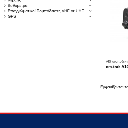
Βυθόμετρα
Επαγγελματικοί Πομπόδεκτες VHF or UHF
GPS
AIS πομποδέκτη
em-trak A1
Εμφανίζονται τ