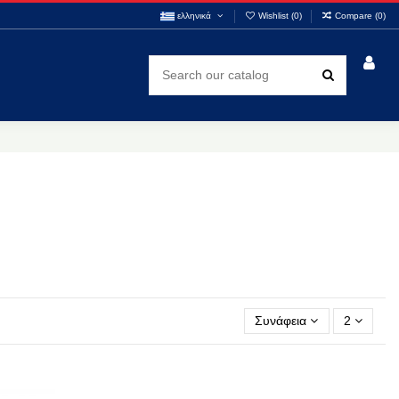
ελληνικά
Wishlist (
0
)
Compare (
0
)
Συνάφεια
2