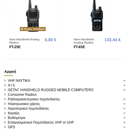
Χωρίς απόθεμα
Ham Handheld Analog
0,00 €
Ham Handheld
133,44 €
Radios
Analog Radios
FT-25E
FT-65E
Αρχική
VHF ΝΑΥΤΙΚΑ
A I S
GETAC HANDHELD RUGGED MOBILE COMPUTERS
Consumer Radios
Ραδιοερασυτεχνικοι πομποδεκτες
Ηλεκτρωνικοί χάρτες
Αεροπορικοί πομποδέκτες
Κεραίες
Βυθόμετρα
Επαγγελματικοί Πομπόδεκτες VHF or UHF
GPS