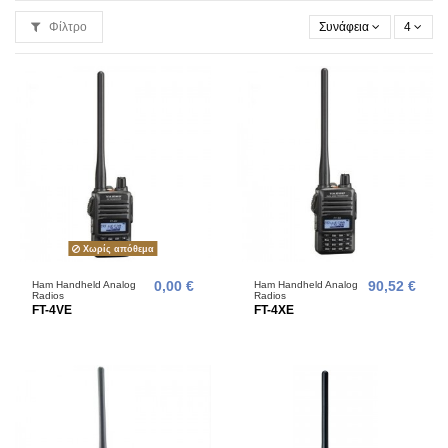
Φίλτρο
Συνάφεια
4
Χωρίς απόθεμα
Ham Handheld Analog
0,00 €
Ham Handheld Analog
90,52 €
Radios
Radios
FT-4VE
FT-4XE