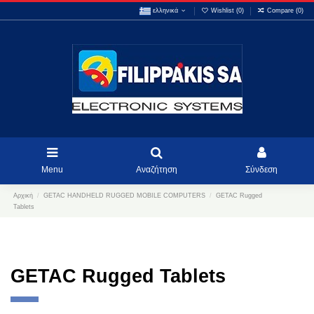
ελληνικά
Wishlist (
0
)
Compare (
0
)
Menu
Αναζήτηση
Σύνδεση
Αρχική
GETAC HANDHELD RUGGED MOBILE COMPUTERS
GETAC Rugged
Tablets
GETAC Rugged Tablets