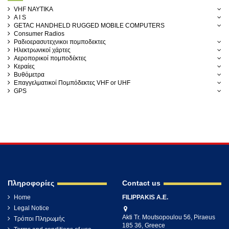
VHF ΝΑΥΤΙΚΑ
A I S
GETAC HANDHELD RUGGED MOBILE COMPUTERS
Consumer Radios
Ραδιοερασυτεχνικοι πομποδεκτες
Ηλεκτρωνικοί χάρτες
Αεροπορικοί πομποδέκτες
Κεραίες
Βυθόμετρα
Επαγγελματικοί Πομπόδεκτες VHF or UHF
GPS
Πληροφορίες
Contact us
Home
FILIPPAKIS A.E.
Legal Notice
Akti Tr. Moutsopoulou 56, Piraeus
Τρόποι Πληρωμής
185 36, Greece