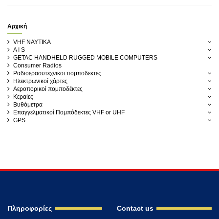
Αρχική
VHF ΝΑΥΤΙΚΑ
A I S
GETAC HANDHELD RUGGED MOBILE COMPUTERS
Consumer Radios
Ραδιοερασυτεχνικοι πομποδεκτες
Ηλεκτρωνικοί χάρτες
Αεροπορικοί πομποδέκτες
Κεραίες
Βυθόμετρα
Επαγγελματικοί Πομπόδεκτες VHF or UHF
GPS
Πληροφορίες
Contact us