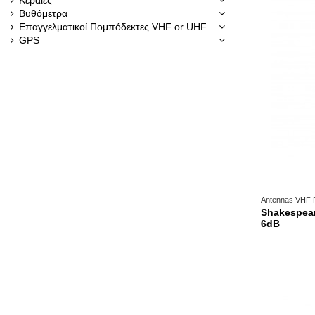
Βυθόμετρα
Επαγγελματικοί Πομπόδεκτες VHF or UHF
GPS
Antennas VHF 
Shakespea
6dB