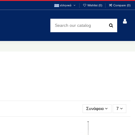
ελληνικά
Wishlist (
0
)
Compare (
0
)
Συνάφεια
7