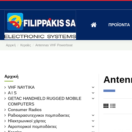
ΠΡΟΪΟΝΤΑ
Αρχική
Κεραίες
Antennas VHF Powerboat
Αρχική
Anten
VHF ΝΑΥΤΙΚΑ
A I S
GETAC HANDHELD RUGGED MOBILE
COMPUTERS
Consumer Radios
Ραδιοερασυτεχνικοι πομποδεκτες
Ηλεκτρωνικοί χάρτες
Αεροπορικοί πομποδέκτες
Κεραίες