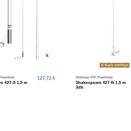
Χωρίς απόθεμα
Powerboat
Antennas VHF Powerboat
127,72 €
e 427-S 1,5 m
Shakespeare 427-N 1,5 m
3db