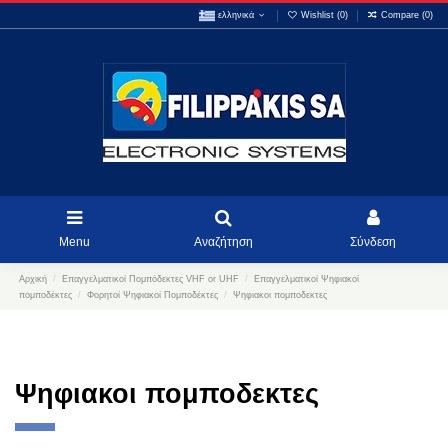
ελληνικά
Wishlist (
0
)
Compare (
0
)
Menu
Αναζήτηση
Σύνδεση
Αρχική
Επαγγελματικοί Πομπόδεκτες VHF or UHF
Επαγγελματικοί Ψηφιακοί
πομποδέκτες
Φορητοί Ψηφιακοί Πομποδέκτες
Ψηφιακοι πομποδεκτες
Ψηφιακοι πομποδεκτες