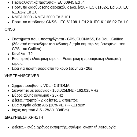
Περιβαλλοντικά πρότυπα - IEC 60945 Ed . 4
Πρότυπα διασύνδεσης σειριακών δεδομένων - IEC 61162-1 Ed 5.0. IEC
61162-2 Ed 1.0
NMEA 2000 - NMEA 2000 Ed 3.101
Πρότυπα απόδοσης GNSS - IEC 61108-1 Ed 2.0. IEC 61108-02 Ed 1.0
GNSS
Συστήματα που υποστηρίζονται - GPS, GLONASS, BeiDou , Galileo
(δύο από οποιονδήποτε συνδυασμό, τρία συμπεριλαμβανομένου του
GPS, του Galileo)
Κανάλια - 72
Εσωτερική / εξωτερική κεραία - Εσωτερική ή προαιρετική εξωτερική
κεραία
Ώρα για πρώτη φορά από το κρύο ξεκίνημα - 26s
VHF TRANSCEIVER
Σχήμα πρόσβασης VDL - CSTDMA
Συχνότητα λειτουργίας - 156.025MHz - 162.025MHz
Εύρος ζώνης καναλιού - 25kHz
Δέκτες / πομποί - 2 x δέκτες, 1 x πομπός
Ευαισθησία δέκτη AIS (20% PER) - -111dBm
Ισχύς πομπού AIS - 2W (+ 33dBm)
ΔΙΑΣΥΝΔΕΣΗ ΧΡΗΣΤΗ
Δείκτες - Ισχύς, χρόνος εκπομπής, σφάλμα, σιωπηλή λειτουργία