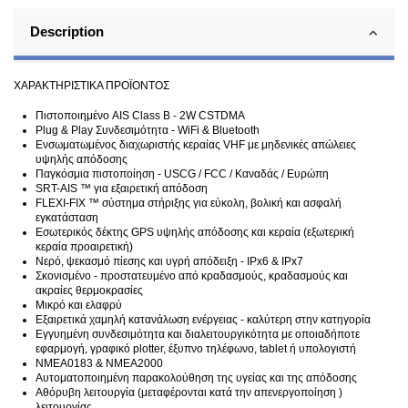
Description
ΧΑΡΑΚΤΗΡΙΣΤΙΚΑ ΠΡΟΪΟΝΤΟΣ
Πιστοποιημένο AIS Class B - 2W CSTDMA
Plug & Play Συνδεσιμότητα - WiFi & Bluetooth
Ενσωματωμένος διαχωριστής κεραίας VHF με μηδενικές απώλειες
υψηλής απόδοσης
Παγκόσμια πιστοποίηση - USCG / FCC / Καναδάς / Ευρώπη
SRT-AIS ™ για εξαιρετική απόδοση
FLEXI-FIX ™ σύστημα στήριξης για εύκολη, βολική και ασφαλή
εγκατάσταση
Εσωτερικός δέκτης GPS υψηλής απόδοσης και κεραία (εξωτερική
κεραία προαιρετική)
Νερό, ψεκασμό πίεσης και υγρή απόδειξη - IPx6 & IPx7
Σκονισμένο - προστατευμένο από κραδασμούς, κραδασμούς και
ακραίες θερμοκρασίες
Μικρό και ελαφρύ
Εξαιρετικά χαμηλή κατανάλωση ενέργειας - καλύτερη στην κατηγορία
Εγγυημένη συνδεσιμότητα και διαλειτουργικότητα με οποιαδήποτε
εφαρμογή, γραφικό plotter, έξυπνο τηλέφωνο, tablet ή υπολογιστή
NMEA0183 & NMEA2000
Αυτοματοποιημένη παρακολούθηση της υγείας και της απόδοσης
Αθόρυβη λειτουργία (μεταφέρονται κατά την απενεργοποίηση )
λειτουργίας