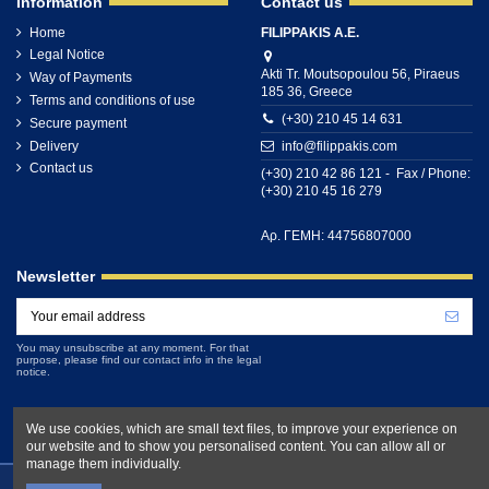
Information
Contact us
Home
FILIPPAKIS A.E.
Legal Notice
Akti Tr. Moutsopoulou 56, Piraeus
Way of Payments
185 36, Greece
Terms and conditions of use
(+30) 210 45 14 631
Secure payment
Delivery
info@filippakis.com
Contact us
(+30) 210 42 86 121 - Fax / Phone:
(+30) 210 45 16 279
Αρ. ΓΕΜΗ: 44756807000
Newsletter
You may unsubscribe at any moment. For that
purpose, please find our contact info in the legal
notice.
We use cookies, which are small text files, to improve your experience on
our website and to show you personalised content. You can allow all or
manage them individually.