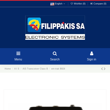
English
Wishlist (
0
)
Compare (
0
)
Menu
Search
Sign in
Home
A I S
AIS Transceiver Class B
em-trak B924