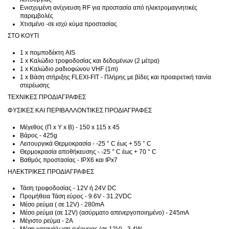
Ενισχυμένη ανίχνευση RF για προστασία από ηλεκτρομαγνητικές
παρεμβολές
Χτισμένο -σε ισχύ κύμα προστασίας
ΣΤΟ ΚΟΥΤΙ
1 x πομποδέκτη AIS
1 x Καλώδιο τροφοδοσίας και δεδομένων (2 μέτρα)
1 x Καλώδιο ραδιοφώνου VHF (1m)
1 x Βάση στήριξης FLEXI-FIT - Πλήρης με βίδες και προαιρετική ταινία
στερέωσης
ΤΕΧΝΙΚΕΣ ΠΡΟΔΙΑΓΡΑΦΕΣ
ΦΥΣΙΚΕΣ ΚΑΙ ΠΕΡΙΒΑΛΛΟΝΤΙΚΕΣ ΠΡΟΔΙΑΓΡΑΦΕΣ
Μέγεθος (Π x Υ x Β) - 150 x 115 x 45
Βάρος - 425g
Λειτουργικά Θερμοκρασία - -25 ° C έως + 55 ° C
Θερμοκρασία αποθήκευσης - -25 ° C έως + 70 ° C
Βαθμός προστασίας - IPX6 και IPx7
ΗΛΕΚΤΡΙΚΕΣ ΠΡΟΔΙΑΓΡΑΦΕΣ
Τάση τροφοδοσίας - 12V ή 24V DC
Προμήθεια Τάση εύρος - 9.6V - 31.2VDC
Μέσο ρεύμα ( σε 12V) - 280mA
Μέσο ρεύμα (σε 12V) (ασύρματο απενεργοποιημένο) - 245mA
Μέγιστο ρεύμα - 2Α