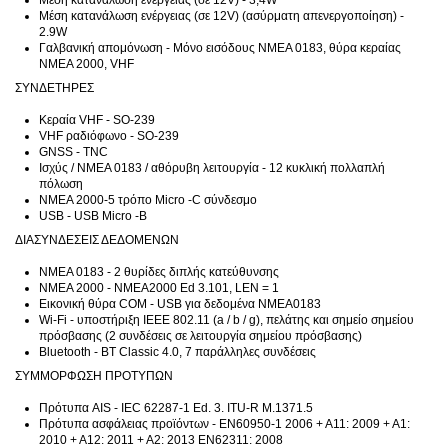
Μέση κατανάλωση ενέργειας (σε 12V) - 3,4W
Μέση κατανάλωση ενέργειας (σε 12V) (ασύρματη απενεργοποίηση) -
2.9W
Γαλβανική απομόνωση - Μόνο εισόδους NMEA 0183, θύρα κεραίας
NMEA 2000, VHF
ΣΥΝΔΕΤΗΡΕΣ
Κεραία VHF - SO-239
VHF ραδιόφωνο - SO-239
GNSS - TNC
Ισχύς / NMEA 0183 / αθόρυβη λειτουργία - 12 κυκλική πολλαπλή
πόλωση
NMEA 2000-5 τρόπο Micro -C σύνδεσμο
USB - USB Micro -B
ΔΙΑΣΥΝΔΕΣΕΙΣ ΔΕΔΟΜΕΝΩΝ
NMEA 0183 - 2 θυρίδες διπλής κατεύθυνσης
NMEA 2000 - NMEA2000 Ed 3.101, LEN = 1
Εικονική θύρα COM - USB για δεδομένα NMEA0183
Wi-Fi - υποστήριξη IEEE 802.11 (a / b / g), πελάτης και σημείο σημείου
πρόσβασης (2 συνδέσεις σε λειτουργία σημείου πρόσβασης)
Bluetooth - BT Classic 4.0, 7 παράλληλες συνδέσεις
ΣΥΜΜΟΡΦΩΣΗ ΠΡΟΤΥΠΩΝ
Πρότυπα AIS - IEC 62287-1 Ed. 3. ITU-R M.1371.5
Πρότυπα ασφάλειας προϊόντων - EN60950-1 2006 + A11: 2009 + A1:
2010 + A12: 2011 + A2: 2013 EN62311: 2008